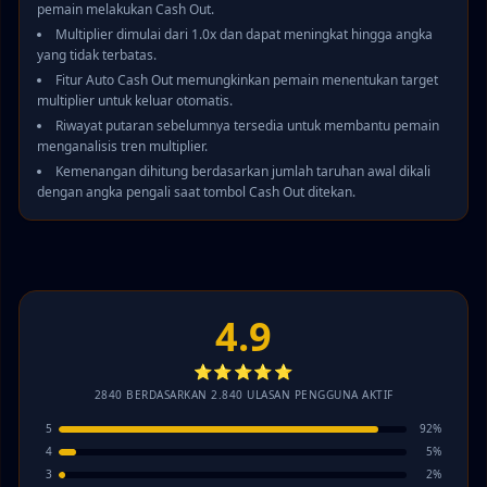
pemain melakukan Cash Out.
Multiplier dimulai dari 1.0x dan dapat meningkat hingga angka
yang tidak terbatas.
Fitur Auto Cash Out memungkinkan pemain menentukan target
multiplier untuk keluar otomatis.
Riwayat putaran sebelumnya tersedia untuk membantu pemain
menganalisis tren multiplier.
Kemenangan dihitung berdasarkan jumlah taruhan awal dikali
dengan angka pengali saat tombol Cash Out ditekan.
4.9
Penilaian Pemain
⭐⭐⭐⭐⭐
2840 BERDASARKAN 2.840 ULASAN PENGGUNA AKTIF
5
92%
4
5%
3
2%