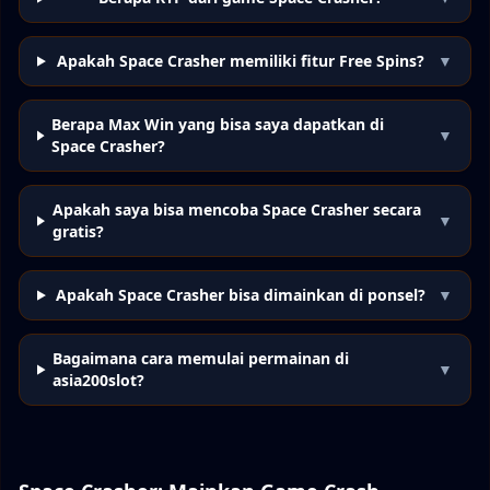
Apakah Space Crasher memiliki fitur Free Spins?
▼
Berapa Max Win yang bisa saya dapatkan di
▼
Space Crasher?
Apakah saya bisa mencoba Space Crasher secara
▼
gratis?
Apakah Space Crasher bisa dimainkan di ponsel?
▼
Bagaimana cara memulai permainan di
▼
asia200slot?