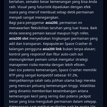
bertahan, semakin besar kemenangan yang bisa Anda
raih. Visual yang futuristik dipadukan dengan efek
suara yang imersif membuat setiap detik permainan
menjadi sangat menegangkan.
Bagi para penggemar
asia200
, permainan ini
menawarkan fleksibilitas taruhan yang luar biasa. Baik
Anda seorang pemain kasual maupun high roller,
asia200 slot
menyediakan lingkungan permainan yang
adil dan transparan. Kepopuleran Space Crasher di
kalangan pengguna
asia200 link
bukan tanpa alasan;
kontrol yang responsif dan fitur auto-cash out
memungkinkan pemain untuk mengatur strategi
manajemen risiko mereka dengan lebih efisien.
Dari sisi potensi kemenangan, Space Crasher memiliki
RTP yang sangat kompetitif sebesar 97.2%,
menjadikannya salah satu pilihan utama bagi mereka
yang mencari peluang kemenangan tinggi. Volatilitas
yang dinamis memberikan keseimbangan antara
kemenangan kecil yang sering dan potensi jackpot
besar yang bisa mengubah permainan dalam sekejap.
Ketegangan saat melihat multiplier naik ke angka 10x,