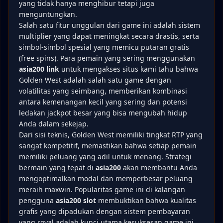
yang tidak hanya menghibur tetapi juga
menguntungkan.
Salah satu fitur unggulan dari game ini adalah sistem
multiplier yang dapat meningkat secara drastis, serta
simbol-simbol spesial yang memicu putaran gratis
(free spins). Para pemain yang sering menggunakan
asia200 link
untuk mengakses situs kami tahu bahwa
Golden West adalah salah satu game dengan
volatilitas yang seimbang, memberikan kombinasi
antara kemenangan kecil yang sering dan potensi
ledakan jackpot besar yang bisa mengubah hidup
Anda dalam sekejap.
Dari sisi teknis, Golden West memiliki tingkat RTP yang
sangat kompetitif, memastikan bahwa setiap pemain
memiliki peluang yang adil untuk menang. Strategi
bermain yang tepat di
asia200
akan membantu Anda
mengoptimalkan modal dan memperbesar peluang
meraih maxwin. Popularitas game ini di kalangan
pengguna
asia200 slot
membuktikan bahwa kualitas
grafis yang dipadukan dengan sistem pembayaran
yang royal adalah kunci utama kesuksesan game ini.