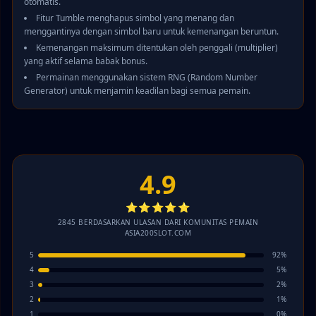
otomatis.
Fitur Tumble menghapus simbol yang menang dan
menggantinya dengan simbol baru untuk kemenangan beruntun.
Kemenangan maksimum ditentukan oleh penggali (multiplier)
yang aktif selama babak bonus.
Permainan menggunakan sistem RNG (Random Number
Generator) untuk menjamin keadilan bagi semua pemain.
4.9
Rating Pemain
⭐⭐⭐⭐⭐
2845 BERDASARKAN ULASAN DARI KOMUNITAS PEMAIN
ASIA200SLOT.COM
5
92%
4
5%
3
2%
2
1%
1
0%