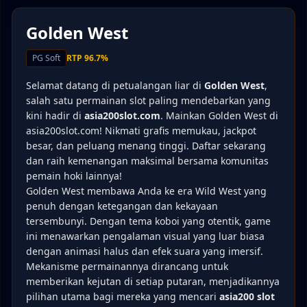
▶
Golden West
PG Soft
RTP 96.7%
Selamat datang di petualangan liar di
Golden West
,
salah satu permainan slot paling mendebarkan yang
kini hadir di
asia200slot.com
. Mainkan Golden West di
asia200slot.com! Nikmati grafis memukau, jackpot
besar, dan peluang menang tinggi. Daftar sekarang
dan raih kemenangan maksimal bersama komunitas
pemain hoki lainnya!
Golden West membawa Anda ke era Wild West yang
penuh dengan ketegangan dan kekayaan
tersembunyi. Dengan tema koboi yang otentik, game
ini menawarkan pengalaman visual yang luar biasa
dengan animasi halus dan efek suara yang imersif.
Mekanisme permainannya dirancang untuk
memberikan kejutan di setiap putaran, menjadikannya
pilihan utama bagi mereka yang mencari
asia200 slot