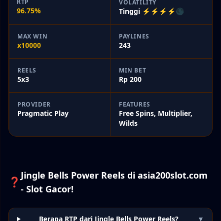
RTP
VOLATILITY
96.75%
Tinggi ⚡⚡⚡⚡🌑
MAX WIN
PAYLINES
x10000
243
REELS
MIN BET
5x3
Rp 200
PROVIDER
FEATURES
Pragmatic Play
Free Spins, Multiplier,
Wilds
Jingle Bells Power Reels di asia200slot.com
❓
- Slot Gacor!
Berapa RTP dari Jingle Bells Power Reels?
▼