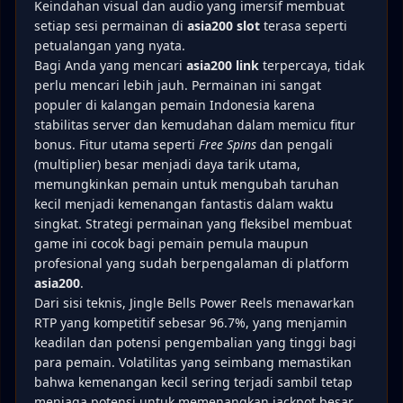
Keindahan visual dan audio yang imersif membuat
setiap sesi permainan di
asia200 slot
terasa seperti
petualangan yang nyata.
Bagi Anda yang mencari
asia200 link
terpercaya, tidak
perlu mencari lebih jauh. Permainan ini sangat
populer di kalangan pemain Indonesia karena
stabilitas server dan kemudahan dalam memicu fitur
bonus. Fitur utama seperti
Free Spins
dan pengali
(multiplier) besar menjadi daya tarik utama,
memungkinkan pemain untuk mengubah taruhan
kecil menjadi kemenangan fantastis dalam waktu
singkat. Strategi permainan yang fleksibel membuat
game ini cocok bagi pemain pemula maupun
profesional yang sudah berpengalaman di platform
asia200
.
Dari sisi teknis, Jingle Bells Power Reels menawarkan
RTP yang kompetitif sebesar 96.7%, yang menjamin
keadilan dan potensi pengembalian yang tinggi bagi
para pemain. Volatilitas yang seimbang memastikan
bahwa kemenangan kecil sering terjadi sambil tetap
menjaga potensi untuk memenangkan jackpot besar.