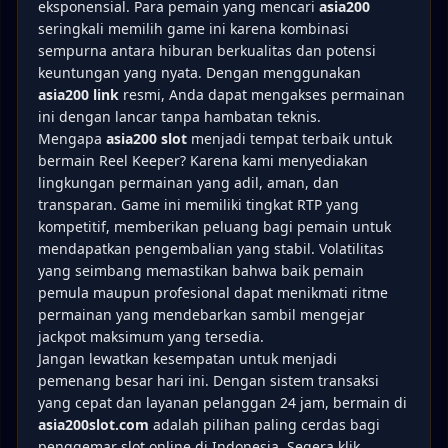
eksponensial. Para pemain yang mencari
asia200
seringkali memilih game ini karena kombinasi
sempurna antara hiburan berkualitas dan potensi
keuntungan yang nyata. Dengan menggunakan
asia200 link
resmi, Anda dapat mengakses permainan
ini dengan lancar tanpa hambatan teknis.
Mengapa
asia200 slot
menjadi tempat terbaik untuk
bermain Reel Keeper? Karena kami menyediakan
lingkungan permainan yang adil, aman, dan
transparan. Game ini memiliki tingkat RTP yang
kompetitif, memberikan peluang bagi pemain untuk
mendapatkan pengembalian yang stabil. Volatilitas
yang seimbang memastikan bahwa baik pemain
pemula maupun profesional dapat menikmati ritme
permainan yang mendebarkan sambil mengejar
jackpot maksimum yang tersedia.
Jangan lewatkan kesempatan untuk menjadi
pemenang besar hari ini. Dengan sistem transaksi
yang cepat dan layanan pelanggan 24 jam, bermain di
asia200slot.com
adalah pilihan paling cerdas bagi
penggemar slot online di Indonesia. Segera klik