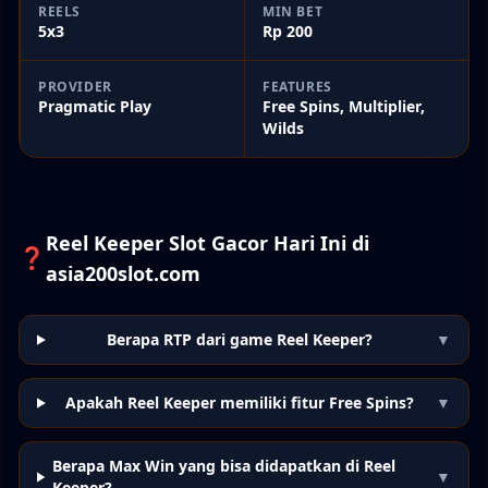
REELS
MIN BET
5x3
Rp 200
PROVIDER
FEATURES
Pragmatic Play
Free Spins, Multiplier,
Wilds
Reel Keeper Slot Gacor Hari Ini di
❓
asia200slot.com
Berapa RTP dari game Reel Keeper?
▼
Apakah Reel Keeper memiliki fitur Free Spins?
▼
Berapa Max Win yang bisa didapatkan di Reel
▼
Keeper?