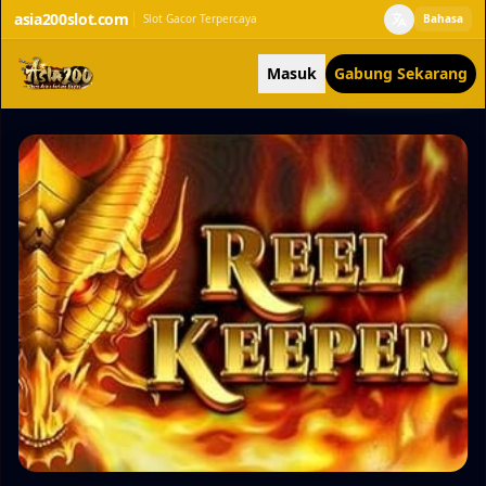
asia200slot.com
Slot Gacor Terpercaya
Bahasa
Masuk
Gabung Sekarang