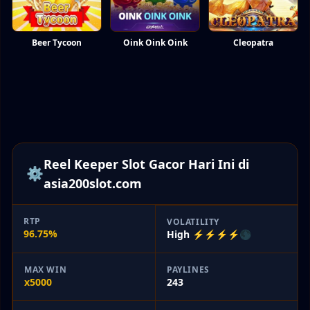
Beer Tycoon
Oink Oink Oink
Cleopatra
Reel Keeper Slot Gacor Hari Ini di
⚙️
asia200slot.com
RTP
VOLATILITY
96.75%
High ⚡⚡⚡⚡🌑
MAX WIN
PAYLINES
x5000
243