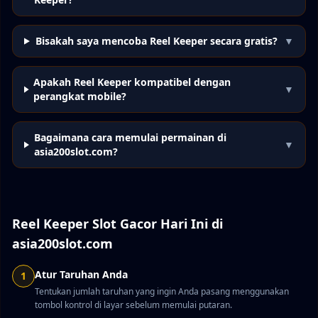
Bisakah saya mencoba Reel Keeper secara gratis?
▼
Apakah Reel Keeper kompatibel dengan
▼
perangkat mobile?
Bagaimana cara memulai permainan di
▼
asia200slot.com?
Reel Keeper Slot Gacor Hari Ini di
asia200slot.com
Atur Taruhan Anda
1
Tentukan jumlah taruhan yang ingin Anda pasang menggunakan
tombol kontrol di layar sebelum memulai putaran.