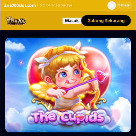
asia200slot.com
Slot Gacor Terpercaya
Bahasa
Masuk
Gabung Sekarang