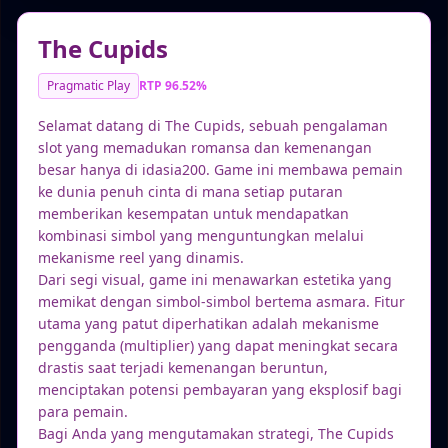
▶
The Cupids
Pragmatic Play
RTP 96.52%
Selamat datang di The Cupids, sebuah pengalaman
slot yang memadukan romansa dan kemenangan
besar hanya di idasia200. Game ini membawa pemain
ke dunia penuh cinta di mana setiap putaran
memberikan kesempatan untuk mendapatkan
kombinasi simbol yang menguntungkan melalui
mekanisme reel yang dinamis.
Dari segi visual, game ini menawarkan estetika yang
memikat dengan simbol-simbol bertema asmara. Fitur
utama yang patut diperhatikan adalah mekanisme
pengganda (multiplier) yang dapat meningkat secara
drastis saat terjadi kemenangan beruntun,
menciptakan potensi pembayaran yang eksplosif bagi
para pemain.
Bagi Anda yang mengutamakan strategi, The Cupids