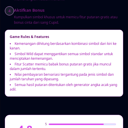
Aktifkan Bonus
4
Kumpulkan simbol khusus untuk memicu fitur putaran gratis atau
bonus cinta dari sang Cupid.
Game Rules & Features
Kemenangan dihitung berdasarkan kombinasi simbol dari kiri ke
kanan.
Simbol Wild dapat menggantikan semua simbol standar untuk
menciptakan kemenangan.
Fitur Scatter memicu babak bonus putaran gratis jika muncul
dalam jumlah tertentu.
Nilai pembayaran bervariasi tergantung pada jenis simbol dan
jumlah taruhan yang dipasang.
Semua hasil putaran ditentukan oleh generator angka acak yang
adil.
5