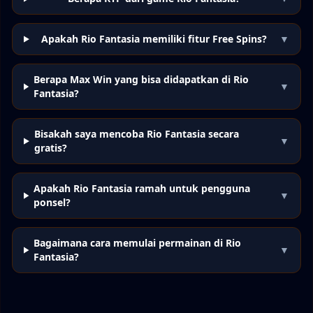
Apakah Rio Fantasia memiliki fitur Free Spins?
▼
Berapa Max Win yang bisa didapatkan di Rio
▼
Fantasia?
Bisakah saya mencoba Rio Fantasia secara
▼
gratis?
Apakah Rio Fantasia ramah untuk pengguna
▼
ponsel?
Bagaimana cara memulai permainan di Rio
▼
Fantasia?