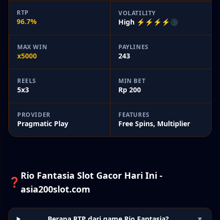
RTP
VOLATILITY
96.7%
High ⚡⚡⚡⚡🌑
MAX WIN
PAYLINES
x5000
243
REELS
MIN BET
5x3
Rp 200
PROVIDER
FEATURES
Pragmatic Play
Free Spins, Multiplier
Rio Fantasia Slot Gacor Hari Ini -
❓
asia200slot.com
Berapa RTP dari game Rio Fantasia?
▼