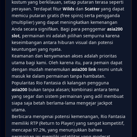
kostum yang berkilauan, setiap putaran terasa seperti
perayaan. Terdapat fitur
Wilds
dan
Scatter
yang dapat
memicu putaran gratis (free spins) serta pengganda
(multiplier) yang dapat meningkatkan kemenangan
Anda secara signifikan. Bagi para penggemar
asia200
slot
, permainan ini adalah pilihan sempurna karena
keseimbangan antara hiburan visual dan potensi
keuntungan yang nyata.
Keamanan dan kenyamanan akses adalah prioritas
utama bagi kami. Oleh karena itu, para pemain dapat
dengan mudah menemukan
asia200 link
resmi untuk
masuk ke dalam permainan tanpa hambatan.
Popularitas Rio Fantasia di kalangan pengguna
asia200
bukan tanpa alasan; kombinasi antara tema
yang segar dan sistem permainan yang adil membuat
siapa saja betah berlama-lama mengejar jackpot
utama.
Berbicara mengenai potensi kemenangan, Rio Fantasia
memiliki RTP (Return to Player) yang sangat kompetitif,
mencapai 97.2%, yang menunjukkan bahwa
permainan ini memiliki volatilitas yang moderat