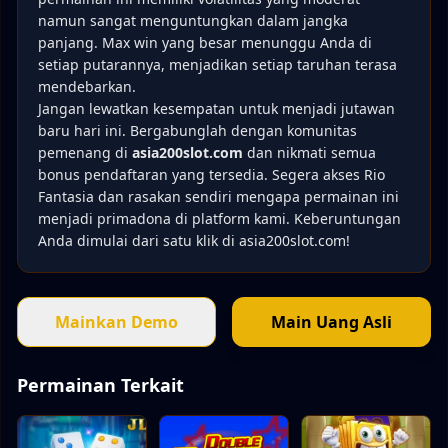
namun sangat menguntungkan dalam jangka
panjang. Max win yang besar menunggu Anda di
setiap putarannya, menjadikan setiap taruhan terasa
mendebarkan.
Jangan lewatkan kesempatan untuk menjadi jutawan
baru hari ini. Bergabunglah dengan komunitas
pemenang di
asia200slot.com
dan nikmati semua
bonus pendaftaran yang tersedia. Segera akses Rio
Fantasia dan rasakan sendiri mengapa permainan ini
menjadi primadona di platform kami. Keberuntungan
Anda dimulai dari satu klik di asia200slot.com!
Mainkan Demo
Main Uang Asli
Permainan Terkait