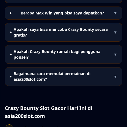
Berapa Max Win yang bisa saya dapatkan?
▼
Apakah saya bisa mencoba Crazy Bounty secara
▼
gratis?
Apakah Crazy Bounty ramah bagi pengguna
▼
ponsel?
Bagaimana cara memulai permainan di
▼
asia200slot.com?
Crazy Bounty Slot Gacor Hari Ini di
asia200slot.com