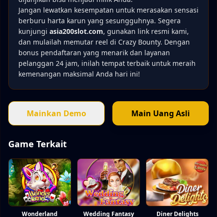
Jangan lewatkan kesempatan untuk merasakan sensasi
berburu harta karun yang sesungguhnya. Segera
kunjungi
asia200slot.com
, gunakan link resmi kami,
dan mulailah memutar reel di Crazy Bounty. Dengan
bonus pendaftaran yang menarik dan layanan
pelanggan 24 jam, inilah tempat terbaik untuk meraih
kemenangan maksimal Anda hari ini!
Mainkan Demo
Main Uang Asli
Game Terkait
Diner Delights
Wedding Fantasy
Wonderland