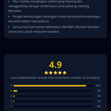
Fitur Tumble menghapus simbol yang menang dan
menggantinya dengan simbol baru untuk peluang menang
beruntun.
Pengali kemenangan meningkat setiap kali terjadi kemenangan
beruntun dalam satu putaran.
Semua hasil permainan ditentukan oleh RNG (Random Number
Generator) untuk menjamin keadilan.
4.9
Rating Pemain
⭐⭐⭐⭐⭐
2840 BERDASARKAN ULASAN DARI KOMUNITAS PEMAIN SETIA ASIA200
5
92%
4
5%
3
2%
2
1%
1
0%