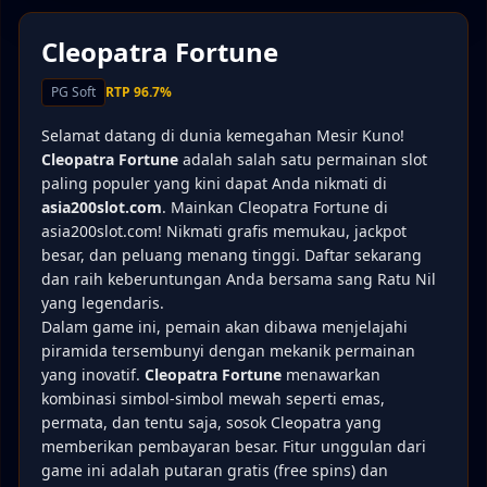
▶
Cleopatra Fortune
PG Soft
RTP 96.7%
Selamat datang di dunia kemegahan Mesir Kuno!
Cleopatra Fortune
adalah salah satu permainan slot
paling populer yang kini dapat Anda nikmati di
asia200slot.com
. Mainkan Cleopatra Fortune di
asia200slot.com! Nikmati grafis memukau, jackpot
besar, dan peluang menang tinggi. Daftar sekarang
dan raih keberuntungan Anda bersama sang Ratu Nil
yang legendaris.
Dalam game ini, pemain akan dibawa menjelajahi
piramida tersembunyi dengan mekanik permainan
yang inovatif.
Cleopatra Fortune
menawarkan
kombinasi simbol-simbol mewah seperti emas,
permata, dan tentu saja, sosok Cleopatra yang
memberikan pembayaran besar. Fitur unggulan dari
game ini adalah putaran gratis (free spins) dan