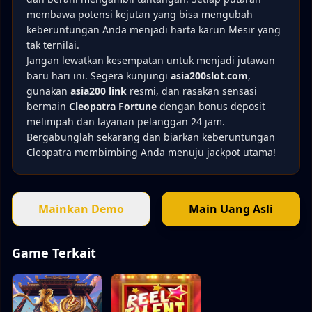
membawa potensi kejutan yang bisa mengubah
keberuntungan Anda menjadi harta karun Mesir yang
tak ternilai.
Jangan lewatkan kesempatan untuk menjadi jutawan
baru hari ini. Segera kunjungi
asia200slot.com
,
gunakan
asia200 link
resmi, dan rasakan sensasi
bermain
Cleopatra Fortune
dengan bonus deposit
melimpah dan layanan pelanggan 24 jam.
Bergabunglah sekarang dan biarkan keberuntungan
Cleopatra membimbing Anda menuju jackpot utama!
Mainkan Demo
Main Uang Asli
Game Terkait