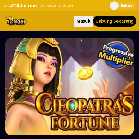
asia200slot.com
Slot Gacor Terpercaya
Bahasa
Masuk
Gabung Sekarang