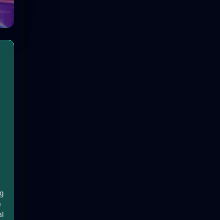
ng
a
al