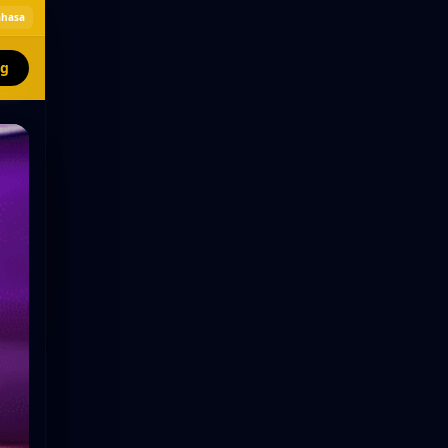
ahasa
ng