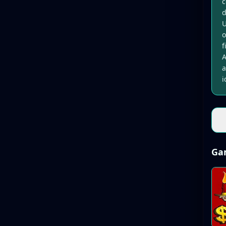
c
d
U
o
f
A
a
i
Ga