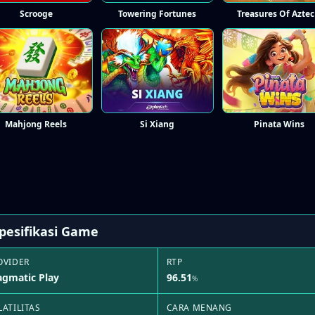
Scrooge
Towering Fortunes
Treasures Of Aztec
Mahjong Reels
Si Xiang
Pinata Wins
pesifikasi Game
OVIDER
RTP
agmatic Play
96.51
%
LATILITAS
CARA MENANG