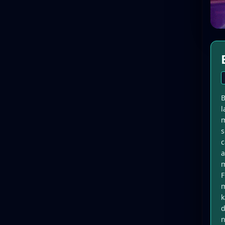
B
l
m
s
c
a
m
F
m
k
d
n