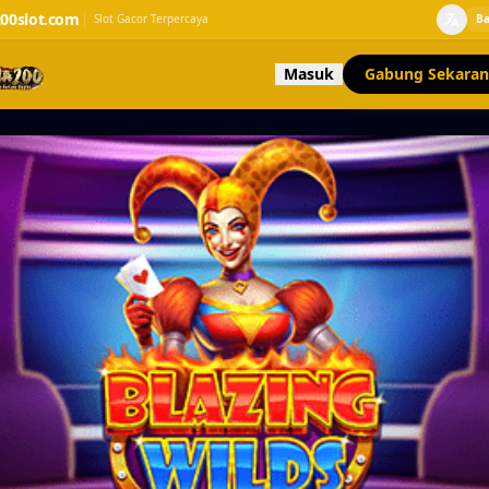
200slot.com
Slot Gacor Terpercaya
B
Masuk
Gabung Sekara