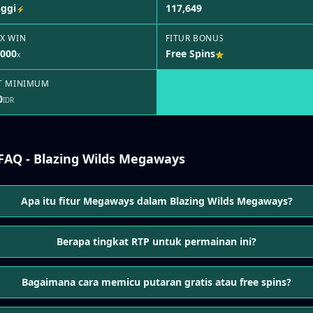
nggi
117,649
⚡
X WIN
FITUR BONUS
,000
Free Spins
x
⭐
T MINIMUM
0
IDR
FAQ - Blazing Wilds Megaways
Apa itu fitur Megaways dalam Blazing Wilds Megaways?
Berapa tingkat RTP untuk permainan ini?
Bagaimana cara memicu putaran gratis atau free spins?