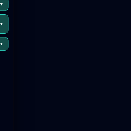
▼
▼
▼