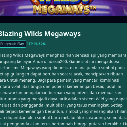
▶
Blazing Wilds Megaways
Pragmatic Play
RTP 96.52%
lazing Wilds Megaways menghadirkan sensasi api yang membara
angsung ke layar Anda di idasia200. Game slot ini mengadopsi
ekanisme Megaways yang dinamis, di mana jumlah simbol pada
etiap gulungan dapat berubah secara acak, menciptakan ribuan
ara untuk menang. Bagi para pemain yang mencari kombinasi
ntara volatilitas tinggi dan potensi kemenangan besar, judul ini
enawarkan pengalaman bermain yang intens dan memuaskan.
itur utama yang menjadi daya tarik adalah sistem Wild yang dapat
eluas dan pengganda (multiplier) yang terus meningkat. Setiap
ali terjadi kemenangan beruntun, simbol yang menang akan hila
an digantikan oleh simbol baru melalui fitur cascading, sementar
ilai pengganda akan terus bertambah hingga putaran berakhir. H