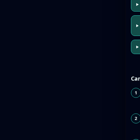
Ca
1
2