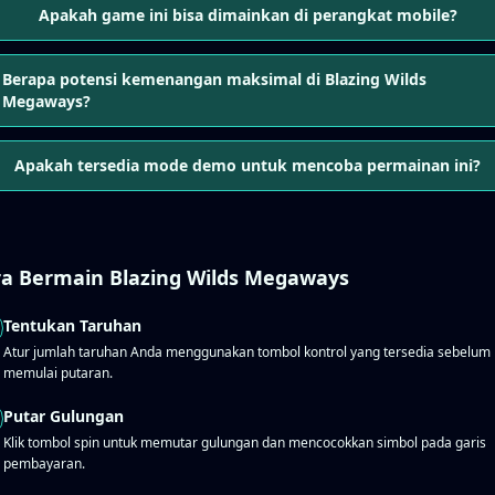
Apakah game ini bisa dimainkan di perangkat mobile?
Berapa potensi kemenangan maksimal di Blazing Wilds
Megaways?
Apakah tersedia mode demo untuk mencoba permainan ini?
ra Bermain Blazing Wilds Megaways
Tentukan Taruhan
Atur jumlah taruhan Anda menggunakan tombol kontrol yang tersedia sebelum
memulai putaran.
Putar Gulungan
Klik tombol spin untuk memutar gulungan dan mencocokkan simbol pada garis
pembayaran.